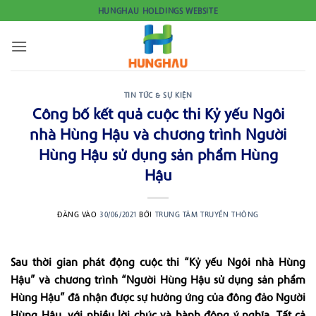
Bỏ
HUNGHAU HOLDINGS WEBSITE
qua
nội
dung
TIN TỨC & SỰ KIỆN
Công bố kết quả cuộc thi Kỷ yếu Ngôi
nhà Hùng Hậu và chương trình Người
Hùng Hậu sử dụng sản phẩm Hùng
Hậu
ĐĂNG VÀO
30/06/2021
BỞI
TRUNG TÂM TRUYỀN THÔNG
Sau thời gian phát động cuộc thi “Kỷ yếu Ngôi nhà Hùng
Hậu” và chương trình “Người Hùng Hậu sử dụng sản phẩm
Hùng Hậu” đã nhận được sự hưởng ứng của đông đảo Người
Hùng Hậu, với nhiều lời chúc và hành động ý nghĩa. Tất cả