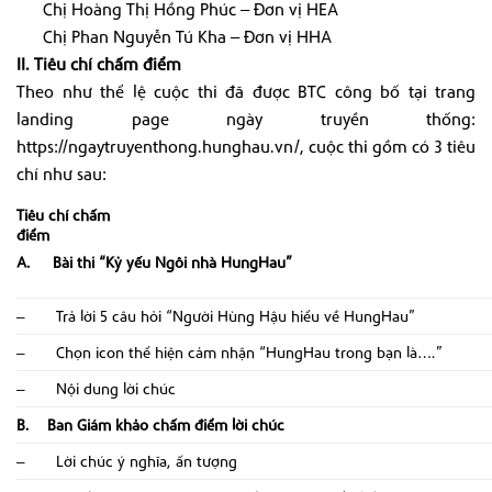
Chị Hoàng Thị Hồng Phúc – Đơn vị HEA
Chị Phan Nguyễn Tú Kha – Đơn vị HHA
II. Tiêu chí chấm điểm
Theo như thể lệ cuộc thi đã được BTC công bố tại trang
landing page ngày truyền thống:
https://ngaytruyenthong.hunghau.vn/
, cuộc thi gồm có 3 tiêu
chí như sau:
Tiêu chí chấm
điể
A.
Bài thi “Kỷ yếu Ngôi nhà HungHau”
– Trả lời 5 câu hỏi “Người Hùng Hậu hiểu về HungHau”
– Chọn icon thể hiện cảm nhận “HungHau trong bạn là….”
– Nội dung lời chúc
B. Ban Giám khảo chấm điểm lời chúc
– Lời chúc ý nghĩa, ấn tượng