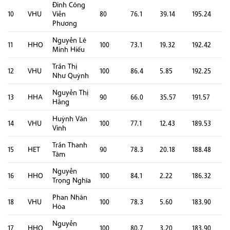
Đinh Công
10
VHU
Viễn
80
76.1
39.14
195.24
Phương
Nguyễn Lê
11
HHO
100
73.1
19.32
192.42
Minh Hiếu
Trần Thị
12
VHU
100
86.4
5.85
192.25
Như Quỳnh
Nguyễn Thị
13
HHA
90
66.0
35.57
191.57
Hằng
Huỳnh Văn
14
VHU
100
77.1
12.43
189.53
Vinh
Trần Thanh
15
HET
90
78.3
20.18
188.48
Tâm
Nguyễn
16
HHO
100
84.1
2.22
186.32
Trọng Nghĩa
Phan Nhân
18
VHU
100
78.3
5.60
183.90
Hòa
Nguyễn
17
HHO
100
80.7
3.20
183.90