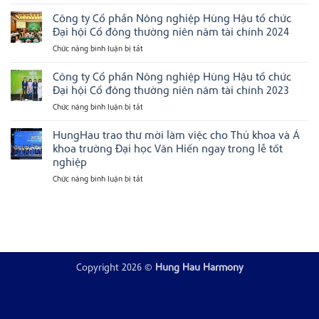
Chúc
Không
hạng
Hùng
mừng
có
doanh
Hậu
Công ty Cổ phần Nông nghiệp Hùng Hậu tổ chức
Công
bình
nghiệp
được
ty
luận
uy
vinh
Đại hội Cổ đông thường niên năm tài chính 2024
CP
ở
tín
danh
Nông
Ngôi
hàng
tại
Chức năng bình luận bị tắt
ở
Nghiệp
nhà
đầu
Next
Công
Hùng
Hùng
Việt
Gen
ty
Công ty Cổ phần Nông nghiệp Hùng Hậu tổ chức
Hậu
Hậu
Nam
Ceo
được
được
2025
Cổ
Đại hội Cổ đông thường niên năm tài chính 2023
vinh
trao
phần
danh
danh
Chức năng bình luận bị tắt
ở
Nông
“Top
hiệu
Công
10
Doanh
nghiệp
nơi
nghiệp
ty
HungHau trao thư mời làm việc cho Thủ khoa và Á
Hùng
làm
Xanh
Cổ
Hậu
khoa trường Đại học Văn Hiến ngay trong lễ tốt
việc
năm
phần
tổ
tốt
2025
nghiệp
nhất
Nông
chức
Việt
Chức năng bình luận bị tắt
ở
nghiệp
Đại
Nam
HungHau
Hùng
hội
2025”
trao
Hậu
&
Cổ
“Top
thư
tổ
đông
500
mời
chức
thường
Nhà
làm
Đại
tuyển
niên
dụng
việc
hội
năm
hàng
cho
Cổ
Copyright 2026 ©
Hung Hau Harmony
tài
đầu
Thủ
đông
Việt
chính
Nam”
khoa
thường
2024
và
niên
Á
năm