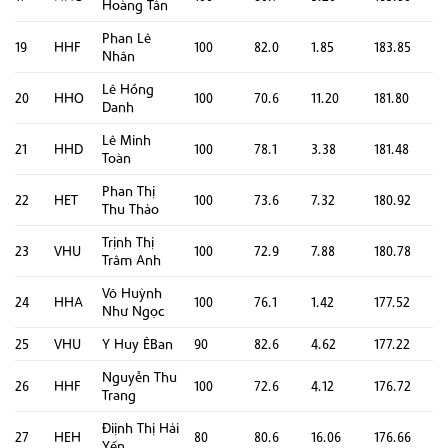
Hoàng Tân
Phan Lê
19
HHF
100
82.0
1.85
183.85
Nhân
Lê Hồng
20
HHO
100
70.6
11.20
181.80
Danh
Lê Minh
21
HHD
100
78.1
3.38
181.48
Toàn
Phan Thị
22
HET
100
73.6
7.32
180.92
Thu Thảo
Trịnh Thị
23
VHU
100
72.9
7.88
180.78
Trâm Anh
Võ Huỳnh
24
HHA
100
76.1
1.42
177.52
Như Ngọc
25
VHU
Y Huy ÊBan
90
82.6
4.62
177.22
Nguyễn Thu
26
HHF
100
72.6
4.12
176.72
Trang
Điịnh Thị Hải
27
HEH
80
80.6
16.06
176.66
Yến