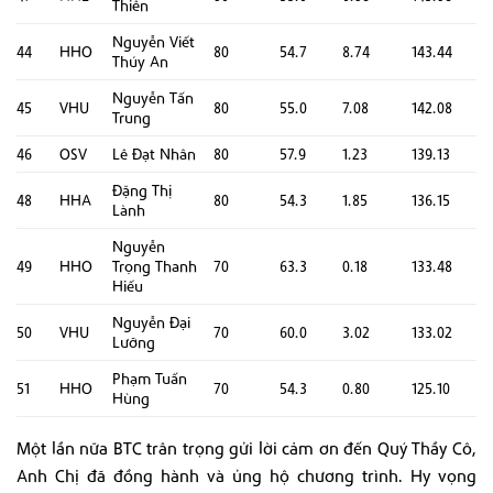
Thiên
Nguyễn Viết
44
HHO
80
54.7
8.74
143.44
Thúy An
Nguyễn Tấn
45
VHU
80
55.0
7.08
142.08
Trung
46
OSV
Lê Đạt Nhân
80
57.9
1.23
139.13
Đặng Thị
48
HHA
80
54.3
1.85
136.15
Lành
Nguyễn
49
HHO
Trọng Thanh
70
63.3
0.18
133.48
Hiếu
Nguyễn Đại
50
VHU
70
60.0
3.02
133.02
Lưỡng
Phạm Tuấn
51
HHO
70
54.3
0.80
125.10
Hùng
Một lần nữa BTC trân trọng gửi lời cảm ơn đến Quý Thầy Cô,
Anh Chị đã đồng hành và ủng hộ chương trình. Hy vọng