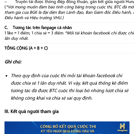
– Truyền tải được thông điệp đồng thuận, gắn kết giữa người Hu
(
*
Với mong muốn đảm bảo tính công bằng trong cuộc thi, BTC đã mời
tham gia của BGK là đại diện Ban Lãnh đạo, Ban Giám đốc Điều hành,
Điều hành và Hiệu trưởng VHU.)
C. Tương tác trên fanpage cá nhân
1 like = 1 điểm; 1 chia sẻ = 3 điểm
*Mỗi tài khoản facebook chỉ được chia
lần duy nhất.
TỔNG CỘNG (A + B + C)
Ghi chú:
Theo quy định của cuộc thi mỗi tài khoản facebook chỉ
được chia sẻ 1 lần duy nhất. Vì vậy, kết quả thống kê điểm
tương tác đã được BTC cuộc thi loại bỏ những lượt chia sẻ
không công khai và chia sẻ sai quy định.
III. Kết quả người tham gia