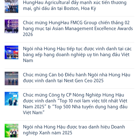
HungHau Agricultural đẩy mạnh xúc tiến thương
bình
luận
mại, ghi dấu ấn tại Boston, Hoa Kỳ
ở
Ngôi
Không
nhà
có
Chúc mừng HungHau FMCG Group chiến thắng 02
Hùng
bình
Hậu
luận
hạng mục tại Asian Management Excellence Awards
đạt
ở
2026
danh
HungHau
hiệu
Agricultural
Không
“Doanh
đẩy
có
nghiệp
mạnh
Ngôi nhà Hùng Hậu tiếp tục được vinh danh tại các
bình
đạt
xúc
luận
bảng xếp hạng doanh nghiệp uy tín hàng đầu Việt
chuẩn
tiến
ở
Văn
thương
Nam
Chúc
hóa
mại,
mừng
Không
kinh
ghi
HungHau
có
doanh
dấu
FMCG
Chúc mừng Cán bộ Điều hành Ngôi nhà Hùng Hậu
bình
Việt
ấn
Group
luận
Nam”
tại
được vinh danh tại Next Gen Ceo 2025
chiến
ở
năm
Boston,
thắng
Ngôi
Không
2025
Hoa
02
nhà
có
Kỳ
hạng
Chúc mừng Công ty CP Nông Nghiệp Hùng Hậu
Hùng
bình
mục
Hậu
luận
được vinh danh “Top 10 nơi làm việc tốt nhất Việt
tại
tiếp
ở
Asian
Nam 2025” & “Top 500 Nhà tuyển dụng hàng đầu
tục
Chúc
Management
được
mừng
Việt Nam”
Excellence
vinh
Cán
Awards
Không
danh
bộ
2026
có
tại
Điều
Ngôi nhà Hùng Hậu được trao danh hiệu Doanh
bình
các
hành
luận
bảng
Ngôi
nghiệp Xanh năm 2025
ở
xếp
nhà