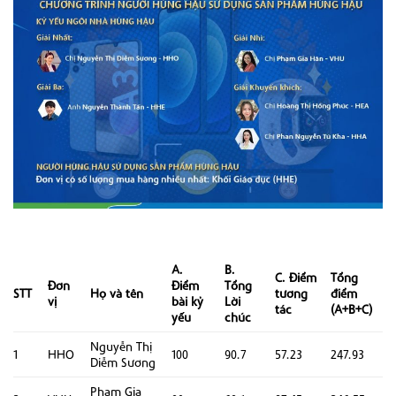
A.
B.
C. Điểm
Tổng
Đơn
Điểm
Tổng
STT
Họ và tên
tương
điểm
vị
bài kỷ
Lời
tác
(A+B+C)
yếu
chúc
Nguyễn Thị
1
HHO
100
90.7
57.23
247.93
Diễm Sương
Phạm Gia