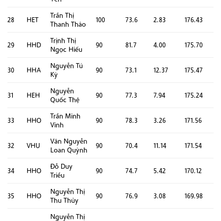
Trần Thị
28
HET
100
73.6
2.83
176.43
Thanh Thảo
Trịnh Thị
29
HHD
90
81.7
4.00
175.70
Ngọc Hiếu
Nguyễn Tú
30
HHA
90
73.1
12.37
175.47
Kỳ
Nguyễn
31
HEH
90
77.3
7.94
175.24
Quốc Thệ
Trần Minh
33
HHO
90
78.3
3.26
171.56
Vinh
Văn Nguyễn
32
VHU
90
70.4
11.14
171.54
Loan Quỳnh
Đỗ Duy
34
HHO
90
74.7
5.42
170.12
Triều
Nguyễn Thị
35
HHO
90
76.9
3.08
169.98
Thu Thủy
Nguyễn Thị