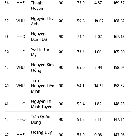
36
HHE
Thanh
90
75.0
4.37
169.37
Huyền
Nguyễn Thu
37
VHU
90
59.6
19.02
168.62
Anh
Nguyễn
38
HHD
90
74.4
3.02
167.42
Đoàn Dự
Võ Thị Trà
39
HHE
90
73.4
1.60
165.00
My
Nguyễn Kim
42
VHU
90
65.0
3.94
158.94
Hồng
Trần
40
VHU
Nguyễn Liên
90
54.1
14.22
158.32
Minh
Nguyễn Thị
41
HHO
90
56.4
1.85
148.25
Minh Tuyến
Trần Quốc
43
HHO
90
54.3
3.14
147.44
Dũng
Hoàng Duy
47
HHE
90
53.0
0.98
143.98