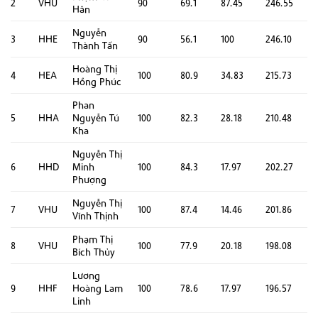
2
VHU
90
69.1
87.45
246.55
Hân
Nguyễn
3
HHE
90
56.1
100
246.10
Thành Tấn
Hoàng Thị
4
HEA
100
80.9
34.83
215.73
Hồng Phúc
Phan
5
HHA
Nguyễn Tú
100
82.3
28.18
210.48
Kha
Nguyễn Thị
6
HHD
Minh
100
84.3
17.97
202.27
Phượng
Nguyễn Thị
7
VHU
100
87.4
14.46
201.86
Vĩnh Thịnh
Phạm Thị
8
VHU
100
77.9
20.18
198.08
Bích Thủy
Lương
9
HHF
Hoàng Lam
100
78.6
17.97
196.57
Linh