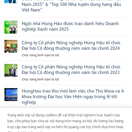
tiếp
ở
Asian
Nam 2025” & “Top 500 Nhà tuyển dụng hàng đầu
tục
Chúc
Management
được
mừng
Việt Nam”
Excellence
vinh
Cán
Awards
Không
danh
bộ
2026
có
tại
Điều
Ngôi nhà Hùng Hậu được trao danh hiệu Doanh
bình
các
hành
luận
bảng
Ngôi
nghiệp Xanh năm 2025
ở
xếp
nhà
Chúc
Không
hạng
Hùng
mừng
có
doanh
Hậu
Công ty Cổ phần Nông nghiệp Hùng Hậu tổ chức
Công
bình
nghiệp
được
ty
luận
uy
vinh
Đại hội Cổ đông thường niên năm tài chính 2024
CP
ở
tín
danh
Nông
Ngôi
hàng
tại
Chức năng bình luận bị tắt
ở
Nghiệp
nhà
đầu
Next
Công
Hùng
Hùng
Việt
Gen
ty
Công ty Cổ phần Nông nghiệp Hùng Hậu tổ chức
Hậu
Hậu
Nam
Ceo
được
được
2025
Cổ
Đại hội Cổ đông thường niên năm tài chính 2023
vinh
trao
phần
danh
danh
Chức năng bình luận bị tắt
ở
Nông
“Top
hiệu
Công
10
Doanh
nghiệp
nơi
nghiệp
ty
HungHau trao thư mời làm việc cho Thủ khoa và Á
Hùng
làm
Xanh
Cổ
Hậu
khoa trường Đại học Văn Hiến ngay trong lễ tốt
việc
năm
phần
tổ
tốt
2025
nghiệp
nhất
Nông
chức
Việt
Chức năng bình luận bị tắt
ở
nghiệp
Đại
Nam
HungHau
Hùng
Trang web này sử dụng cookies để cải thiện trải nghiệm trực tuyến của
hội
2025”
trao
Hậu
&
Cổ
bạn, cho phép bạn chia sẻ nội dung trên mạng xã hội, đo lường lưu lượng
“Top
thư
tổ
đông
truy cập vào trang web này và hiển thị quảng cáo tùy chỉnh dựa trên hoạt
500
mời
chức
thường
Nhà