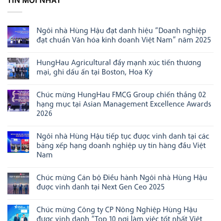
Ngôi nhà Hùng Hậu đạt danh hiệu “Doanh nghiệp
đạt chuẩn Văn hóa kinh doanh Việt Nam” năm 2025
Không
có
HungHau Agricultural đẩy mạnh xúc tiến thương
bình
luận
mại, ghi dấu ấn tại Boston, Hoa Kỳ
ở
Ngôi
Không
nhà
có
Chúc mừng HungHau FMCG Group chiến thắng 02
Hùng
bình
Hậu
luận
hạng mục tại Asian Management Excellence Awards
đạt
ở
2026
danh
HungHau
hiệu
Agricultural
Không
“Doanh
đẩy
có
nghiệp
mạnh
Ngôi nhà Hùng Hậu tiếp tục được vinh danh tại các
bình
đạt
xúc
luận
bảng xếp hạng doanh nghiệp uy tín hàng đầu Việt
chuẩn
tiến
ở
Văn
thương
Nam
Chúc
hóa
mại,
mừng
Không
kinh
ghi
HungHau
có
doanh
dấu
FMCG
Chúc mừng Cán bộ Điều hành Ngôi nhà Hùng Hậu
bình
Việt
ấn
Group
luận
Nam”
tại
được vinh danh tại Next Gen Ceo 2025
chiến
ở
năm
Boston,
thắng
Ngôi
Không
2025
Hoa
02
nhà
có
Kỳ
hạng
Chúc mừng Công ty CP Nông Nghiệp Hùng Hậu
Hùng
bình
mục
Hậu
luận
được vinh danh “Top 10 nơi làm việc tốt nhất Việt
tại