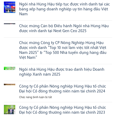
có
nghiệp
mạnh
Ngôi nhà Hùng Hậu tiếp tục được vinh danh tại các
bình
đạt
xúc
luận
bảng xếp hạng doanh nghiệp uy tín hàng đầu Việt
chuẩn
tiến
ở
Văn
thương
Nam
Chúc
hóa
mại,
mừng
Không
kinh
ghi
HungHau
có
doanh
dấu
FMCG
Chúc mừng Cán bộ Điều hành Ngôi nhà Hùng Hậu
bình
Việt
ấn
Group
luận
Nam”
tại
được vinh danh tại Next Gen Ceo 2025
chiến
ở
năm
Boston,
thắng
Ngôi
Không
2025
Hoa
02
nhà
có
Kỳ
hạng
Chúc mừng Công ty CP Nông Nghiệp Hùng Hậu
Hùng
bình
mục
Hậu
luận
được vinh danh “Top 10 nơi làm việc tốt nhất Việt
tại
tiếp
ở
Asian
Nam 2025” & “Top 500 Nhà tuyển dụng hàng đầu
tục
Chúc
Management
được
mừng
Việt Nam”
Excellence
vinh
Cán
Awards
Không
danh
bộ
2026
có
tại
Điều
Ngôi nhà Hùng Hậu được trao danh hiệu Doanh
bình
các
hành
luận
bảng
Ngôi
nghiệp Xanh năm 2025
ở
xếp
nhà
Chúc
Không
hạng
Hùng
mừng
có
doanh
Hậu
Công ty Cổ phần Nông nghiệp Hùng Hậu tổ chức
Công
bình
nghiệp
được
ty
luận
uy
vinh
Đại hội Cổ đông thường niên năm tài chính 2024
CP
ở
tín
danh
Nông
Ngôi
hàng
tại
Chức năng bình luận bị tắt
ở
Nghiệp
nhà
đầu
Next
Công
Hùng
Hùng
Việt
Gen
ty
Công ty Cổ phần Nông nghiệp Hùng Hậu tổ chức
Hậu
Hậu
Nam
Ceo
được
được
2025
Cổ
Đại hội Cổ đông thường niên năm tài chính 2023
vinh
trao
phần