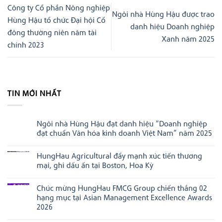
Công ty Cổ phần Nông nghiệp
Ngôi nhà Hùng Hậu được trao
Hùng Hậu tổ chức Đại hội Cổ
danh hiệu Doanh nghiệp
đông thường niên năm tài
Xanh năm 2025
chính 2023
TIN MỚI NHẤT
Ngôi nhà Hùng Hậu đạt danh hiệu “Doanh nghiệp
đạt chuẩn Văn hóa kinh doanh Việt Nam” năm 2025
Không
có
HungHau Agricultural đẩy mạnh xúc tiến thương
bình
luận
mại, ghi dấu ấn tại Boston, Hoa Kỳ
ở
Ngôi
Không
nhà
có
Chúc mừng HungHau FMCG Group chiến thắng 02
Hùng
bình
Hậu
luận
hạng mục tại Asian Management Excellence Awards
đạt
ở
2026
danh
HungHau
hiệu
Agricultural
Không
“Doanh
đẩy