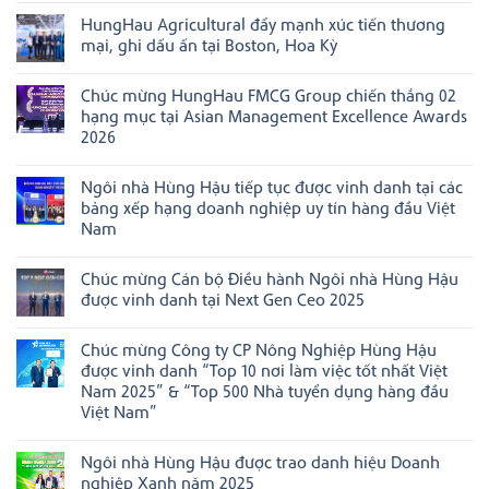
có
HungHau Agricultural đẩy mạnh xúc tiến thương
bình
luận
mại, ghi dấu ấn tại Boston, Hoa Kỳ
ở
Ngôi
Không
nhà
có
Chúc mừng HungHau FMCG Group chiến thắng 02
Hùng
bình
Hậu
luận
hạng mục tại Asian Management Excellence Awards
đạt
ở
2026
danh
HungHau
hiệu
Agricultural
Không
“Doanh
đẩy
có
nghiệp
mạnh
Ngôi nhà Hùng Hậu tiếp tục được vinh danh tại các
bình
đạt
xúc
luận
bảng xếp hạng doanh nghiệp uy tín hàng đầu Việt
chuẩn
tiến
ở
Văn
thương
Nam
Chúc
hóa
mại,
mừng
Không
kinh
ghi
HungHau
có
doanh
dấu
FMCG
Chúc mừng Cán bộ Điều hành Ngôi nhà Hùng Hậu
bình
Việt
ấn
Group
luận
Nam”
tại
được vinh danh tại Next Gen Ceo 2025
chiến
ở
năm
Boston,
thắng
Ngôi
Không
2025
Hoa
02
nhà
có
Kỳ
hạng
Chúc mừng Công ty CP Nông Nghiệp Hùng Hậu
Hùng
bình
mục
Hậu
luận
được vinh danh “Top 10 nơi làm việc tốt nhất Việt
tại
tiếp
ở
Asian
Nam 2025” & “Top 500 Nhà tuyển dụng hàng đầu
tục
Chúc
Management
được
mừng
Việt Nam”
Excellence
vinh
Cán
Awards
Không
danh
bộ
2026
có
tại
Điều
Ngôi nhà Hùng Hậu được trao danh hiệu Doanh
bình
các
hành
luận
bảng
Ngôi
nghiệp Xanh năm 2025