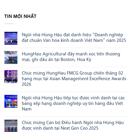
TIN MỚI NHẤT
Ngôi nhà Hùng Hậu đạt danh hiệu “Doanh nghiệp
đạt chuẩn Văn hóa kinh doanh Việt Nam” năm 2025
Không
có
HungHau Agricultural đẩy mạnh xúc tiến thương
bình
luận
mại, ghi dấu ấn tại Boston, Hoa Kỳ
ở
Ngôi
Không
nhà
có
Chúc mừng HungHau FMCG Group chiến thắng 02
Hùng
bình
Hậu
luận
hạng mục tại Asian Management Excellence Awards
đạt
ở
2026
danh
HungHau
hiệu
Agricultural
Không
“Doanh
đẩy
có
nghiệp
mạnh
Ngôi nhà Hùng Hậu tiếp tục được vinh danh tại các
bình
đạt
xúc
luận
bảng xếp hạng doanh nghiệp uy tín hàng đầu Việt
chuẩn
tiến
ở
Văn
thương
Nam
Chúc
hóa
mại,
mừng
Không
kinh
ghi
HungHau
có
doanh
dấu
FMCG
Chúc mừng Cán bộ Điều hành Ngôi nhà Hùng Hậu
bình
Việt
ấn
Group
luận
Nam”
tại
được vinh danh tại Next Gen Ceo 2025
chiến
ở
năm
Boston,