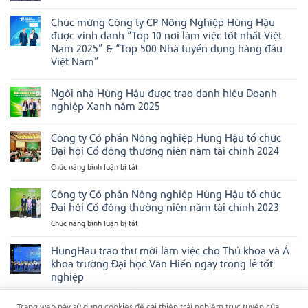
thắng
Ngôi
Không
2025
Hoa
02
nhà
có
Kỳ
hạng
Chúc mừng Công ty CP Nông Nghiệp Hùng Hậu
Hùng
bình
mục
Hậu
luận
được vinh danh “Top 10 nơi làm việc tốt nhất Việt
tại
tiếp
ở
Asian
Nam 2025” & “Top 500 Nhà tuyển dụng hàng đầu
tục
Chúc
Management
được
mừng
Việt Nam”
Excellence
vinh
Cán
Awards
Không
danh
bộ
2026
có
tại
Điều
Ngôi nhà Hùng Hậu được trao danh hiệu Doanh
bình
các
hành
luận
bảng
Ngôi
nghiệp Xanh năm 2025
ở
xếp
nhà
Chúc
Không
hạng
Hùng
mừng
có
doanh
Hậu
Công ty Cổ phần Nông nghiệp Hùng Hậu tổ chức
Công
bình
nghiệp
được
ty
luận
uy
vinh
Đại hội Cổ đông thường niên năm tài chính 2024
CP
ở
tín
danh
Nông
Ngôi
hàng
tại
Chức năng bình luận bị tắt
ở
Nghiệp
nhà
đầu
Next
Công
Hùng
Hùng
Việt
Gen
ty
Công ty Cổ phần Nông nghiệp Hùng Hậu tổ chức
Hậu
Hậu
Nam
Ceo
được
được
2025
Cổ
Đại hội Cổ đông thường niên năm tài chính 2023
vinh
trao
phần
danh
danh
Chức năng bình luận bị tắt
ở
Nông
“Top
hiệu
Công
10
Doanh
nghiệp
nơi
nghiệp
ty
HungHau trao thư mời làm việc cho Thủ khoa và Á
Hùng
làm
Xanh
Cổ
Hậu
khoa trường Đại học Văn Hiến ngay trong lễ tốt
việc
năm
phần
tổ
tốt
2025
nghiệp
nhất
Nông
chức
Việt
Chức năng bình luận bị tắt
ở
nghiệp
Đại
Nam
HungHau
Hùng
Trang web này sử dụng cookies để cải thiện trải nghiệm trực tuyến của
hội