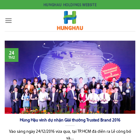
Bỏ
HUNGHAU HOLDINGS WEBSITE
qua
nội
dung
24
Th12
Hùng Hậu vinh dự nhận Giải thưởng Trusted Brand 2016
Vào sáng ngày 24/12/2016 vừa qua, tại TP.HCM đã diễn ra Lễ công bố
và...