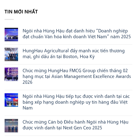
TIN MỚI NHẤT
Ngôi nhà Hùng Hậu đạt danh hiệu “Doanh nghiệp
đạt chuẩn Văn hóa kinh doanh Việt Nam” năm 2025
Không
có
HungHau Agricultural đẩy mạnh xúc tiến thương
bình
luận
mại, ghi dấu ấn tại Boston, Hoa Kỳ
ở
Ngôi
Không
nhà
có
Chúc mừng HungHau FMCG Group chiến thắng 02
Hùng
bình
Hậu
luận
hạng mục tại Asian Management Excellence Awards
đạt
ở
2026
danh
HungHau
hiệu
Agricultural
Không
“Doanh
đẩy
có
nghiệp
mạnh
Ngôi nhà Hùng Hậu tiếp tục được vinh danh tại các
bình
đạt
xúc
luận
bảng xếp hạng doanh nghiệp uy tín hàng đầu Việt
chuẩn
tiến
ở
Văn
thương
Nam
Chúc
hóa
mại,
mừng
Không
kinh
ghi
HungHau
có
doanh
dấu
FMCG
Chúc mừng Cán bộ Điều hành Ngôi nhà Hùng Hậu
bình
Việt
ấn
Group
luận
Nam”
tại
được vinh danh tại Next Gen Ceo 2025
chiến
ở
năm
Boston,
thắng
Ngôi
Không
2025
Hoa
02