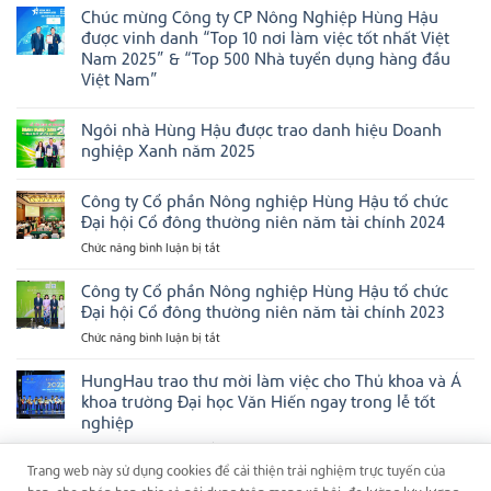
nhà
có
Kỳ
hạng
Chúc mừng Công ty CP Nông Nghiệp Hùng Hậu
Hùng
bình
mục
Hậu
luận
được vinh danh “Top 10 nơi làm việc tốt nhất Việt
tại
tiếp
ở
Asian
Nam 2025” & “Top 500 Nhà tuyển dụng hàng đầu
tục
Chúc
Management
được
mừng
Việt Nam”
Excellence
vinh
Cán
Awards
Không
danh
bộ
2026
có
tại
Điều
Ngôi nhà Hùng Hậu được trao danh hiệu Doanh
bình
các
hành
luận
bảng
Ngôi
nghiệp Xanh năm 2025
ở
xếp
nhà
Chúc
Không
hạng
Hùng
mừng
có
doanh
Hậu
Công ty Cổ phần Nông nghiệp Hùng Hậu tổ chức
Công
bình
nghiệp
được
ty
luận
uy
vinh
Đại hội Cổ đông thường niên năm tài chính 2024
CP
ở
tín
danh
Nông
Ngôi
hàng
tại
Chức năng bình luận bị tắt
ở
Nghiệp
nhà
đầu
Next
Công
Hùng
Hùng
Việt
Gen
ty
Công ty Cổ phần Nông nghiệp Hùng Hậu tổ chức
Hậu
Hậu
Nam
Ceo
được
được
2025
Cổ
Đại hội Cổ đông thường niên năm tài chính 2023
vinh
trao
phần
danh
danh
Chức năng bình luận bị tắt
ở
Nông
“Top
hiệu
Công
10
Doanh
nghiệp
nơi
nghiệp
ty
HungHau trao thư mời làm việc cho Thủ khoa và Á
Hùng
làm
Xanh
Cổ
Hậu
khoa trường Đại học Văn Hiến ngay trong lễ tốt
việc
năm
phần
tổ
tốt
2025
nghiệp
nhất
Nông
chức
Việt
Chức năng bình luận bị tắt
ở
nghiệp
Đại
Nam
HungHau
Hùng
Trang web này sử dụng cookies để cải thiện trải nghiệm trực tuyến của
hội
2025”
trao
Hậu
&
Cổ