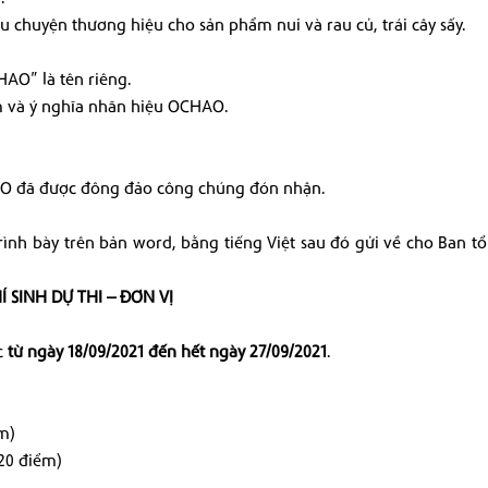
u chuyện thương hiệu cho sản phẩm nui và rau củ, trái cây sấy.
AO” là tên riêng.
ẩm và ý nghĩa nhãn hiệu OCHAO.
AO đã được đông đảo công chúng đón nhận.
 trình bày trên bản word, bằng tiếng Việt sau đó gửi về cho Ban t
Í SINH DỰ THI – ĐƠN VỊ
c
từ ngày 18/09/2021 đến hết ngày 27/09/2021
.
m)
20 điểm)