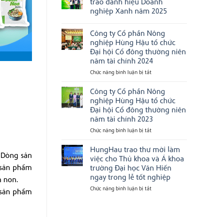
trao danh hiệu Doanh
Hậu
tín
ở
được
hàng
nghiệp Xanh năm 2025
Chúc
vinh
đầu
mừng
danh
Việt
Không
Công
tại
Nam
có
ty
Công ty Cổ phần Nông
Next
bình
CP
Gen
luận
nghiệp Hùng Hậu tổ chức
Nông
Ceo
ở
Nghiệp
Đại hội Cổ đông thường niên
2025
Ngôi
Hùng
nhà
năm tài chính 2024
Hậu
Hùng
được
Hậu
Chức năng bình luận bị tắt
ở
vinh
được
Công
danh
trao
“Top
ty
Công ty Cổ phần Nông
danh
10
hiệu
Cổ
nghiệp Hùng Hậu tổ chức
nơi
Doanh
phần
làm
Đại hội Cổ đông thường niên
nghiệp
việc
Nông
Xanh
năm tài chính 2023
tốt
nghiệp
năm
nhất
2025
Hùng
Chức năng bình luận bị tắt
ở
Việt
Nam
Hậu
Công
2025”
tổ
ty
HungHau trao thư mời làm
&
 Dòng sản
chức
Cổ
“Top
việc cho Thủ khoa và Á khoa
Đại
500
phần
4 sản phẩm
trường Đại học Văn Hiến
Nhà
hội
Nông
ngay trong lễ tốt nghiệp
tuyển
n non.
Cổ
nghiệp
dụng
đông
Hùng
hàng
Chức năng bình luận bị tắt
ở
3 sản phẩm
đầu
thường
Hậu
HungHau
Việt
niên
tổ
trao
Nam”
năm
chức
thư