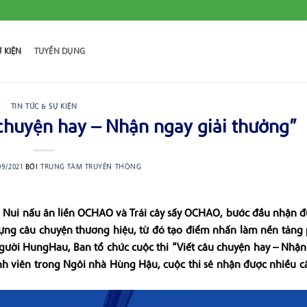
Ự KIỆN
TUYỂN DỤNG
TIN TỨC & SỰ KIỆN
u chuyện hay – Nhận ngay giải thưởng”
09/2021
BỞI
TRUNG TÂM TRUYỀN THÔNG
 Nui nấu ăn liền OCHAO và Trái cây sấy OCHAO, bước đầu nhận đ
ựng câu chuyện thương hiệu, từ đó tạo điểm nhấn làm nền tảng 
ười HungHau, Ban tổ chức cuộc thi “Viết câu chuyện hay – Nhận
nh viên trong Ngôi nhà Hùng Hậu, cuộc thi sẽ nhận được nhiều 