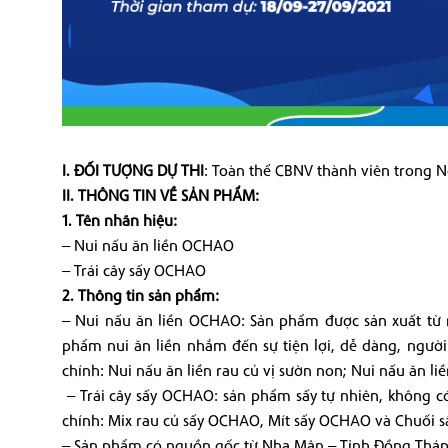
I. ĐỐI TƯỢNG DỰ THI
: Toàn thể CBNV thành viên trong 
II. THÔNG TIN VỀ SẢN PHẨM:
1. Tên nhãn hiệu:
– Nui nấu ăn liền OCHAO
– Trái cây sấy OCHAO
2. Thông tin sản phẩm:
– Nui nấu ăn liền OCHAO: Sản phẩm được sản xuất từ 
phẩm nui ăn liền nhắm đến sự tiện lợi, dễ dàng, người
chính: Nui nấu ăn liền rau củ vị sườn non; Nui nấu ăn liề
– Trái cây sấy OCHAO: sản phẩm sấy tự nhiên, không c
chính: Mix rau củ sấy OCHAO, Mít sấy OCHAO và Chuối 
– Sản phẩm có nguồn gốc từ Nha Mân – Tỉnh Đồng Tháp