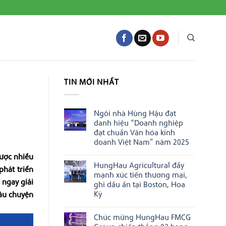
TIN MỚI NHẤT
Ngôi nhà Hùng Hậu đạt
danh hiệu “Doanh nghiệp
đạt chuẩn Văn hóa kinh
doanh Việt Nam” năm 2025
Không
ược nhiều
có
HungHau Agricultural đẩy
bình
phát triển
luận
mạnh xúc tiến thương mại,
ở
 ngay giải
ghi dấu ấn tại Boston, Hoa
Ngôi
nhà
Kỳ
câu chuyện
Hùng
Không
Hậu
có
đạt
Chúc mừng HungHau FMCG
bình
danh
luận
hiệu