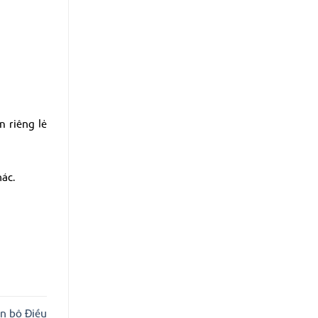
 riêng lẻ
hác.
án bộ Điều