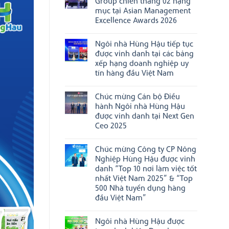
Group chiến thắng 02 hạng
ở
“Doanh
mục tại Asian Management
HungHau
nghiệp
Agricultural
Excellence Awards 2026
đạt
đẩy
chuẩn
Không
mạnh
Văn
có
xúc
hóa
Ngôi nhà Hùng Hậu tiếp tục
bình
tiến
kinh
luận
thương
được vinh danh tại các bảng
doanh
ở
mại,
Việt
xếp hạng doanh nghiệp uy
Chúc
ghi
Nam”
mừng
tín hàng đầu Việt Nam
dấu
năm
HungHau
ấn
2025
Không
FMCG
tại
có
Group
Boston,
Chúc mừng Cán bộ Điều
bình
chiến
Hoa
luận
thắng
hành Ngôi nhà Hùng Hậu
Kỳ
ở
02
được vinh danh tại Next Gen
Ngôi
hạng
nhà
Ceo 2025
mục
Hùng
tại
Không
Hậu
Asian
có
tiếp
Management
Chúc mừng Công ty CP Nông
bình
tục
Excellence
luận
được
Nghiệp Hùng Hậu được vinh
Awards
ở
vinh
2026
danh “Top 10 nơi làm việc tốt
Chúc
danh
mừng
nhất Việt Nam 2025” & “Top
tại
Cán
các
500 Nhà tuyển dụng hàng
bộ
bảng
đầu Việt Nam”
Điều
xếp
hành
hạng
Không
Ngôi
doanh
có
nhà
nghiệp
Ngôi nhà Hùng Hậu được
bình
Hùng
uy
luận