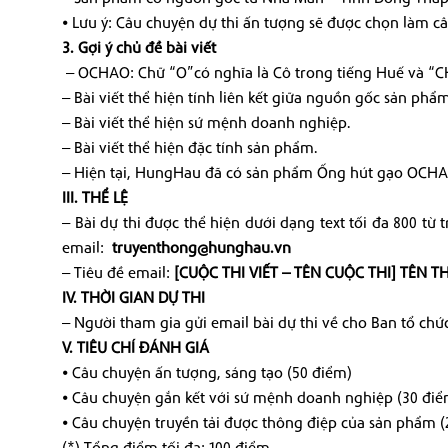
⦁ Lưu ý: Câu chuyện dự thi ấn tượng sẽ được chọn làm câ
3. Gợi ý chủ đề bài viết
– OCHAO: Chữ “O”có nghĩa là Cô trong tiếng Huế và “CH
– Bài viết thể hiện tính liên kết giữa nguồn gốc sản ph
– Bài viết thể hiện sứ mệnh doanh nghiệp.
– Bài viết thể hiện đặc tính sản phẩm.
– Hiện tại, HungHau đã có sản phẩm Ống hút gạo OCH
III. THỂ LỆ
– Bài dự thi được thể hiện dưới dạng text tối đa 800 từ
email:
truyenthong@hunghau.vn
– Tiêu đề email:
[CUỘC THI VIẾT – TÊN CUỘC THI] TÊN TH
IV. THỜI GIAN DỰ THI
– Người tham gia gửi email bài dự thi về cho Ban tổ chứ
V. TIÊU CHÍ ĐÁNH GIÁ
⦁ Câu chuyện ấn tượng, sáng tạo (50 điểm)
⦁ Câu chuyện gắn kết với sứ mệnh doanh nghiệp (30 điể
⦁ Câu chuyện truyền tải được thông điệp của sản phẩm (
(*) Tổng điểm tối đa: 100 điểm.