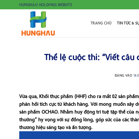
Bỏ
HUNGHAU HOLDINGS WEBSITE
qua
nội
TRANG CHỦ
TIN TỨC & S
dung
Thể lệ cuộc thi: “Viết câ
ĐĂNG VÀO
18/
Vừa qua, Khối thực phẩm (HHF) cho ra mắt 02 sản phẩm
phản hồi tích cực từ khách hàng. Với mong muốn xây d
sản phẩm OCHAO. Nhằm huy động trí tuệ tập thể của ng
thưởng” hy vọng với sự đồng lòng, góp sức của các thà
thương hiệu sáng tạo và ấn tượng.