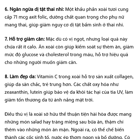
6. Ngăn ngừa dị tật thai nhi:
Một khẩu phần xoài tươi cung
cấp 71 mcg axit folic, dưỡng chất quan trọng cho phụ nữ
mang thai, giúp giảm nguy cơ dị tật bẩm sinh ở thai nhi.
7. Hỗ trợ giảm cân:
Mặc dù có vị ngọt, nhưng loại quả này
chứa rất ít calo. Ăn xoài còn giúp kiểm soát sự thèm ăn, giảm
mức độ glucose và cholesterol trong máu, hỗ trợ hiệu quả
cho những người muốn giảm cân.
8. Làm đẹp da:
Vitamin C trong xoài hỗ trợ sản xuất collagen,
giúp da săn chắc, trẻ trung hơn. Các chất oxy hóa như
zeaxanthin, lutein giúp bảo vệ da khỏi tác hại của tia UV, làm
giảm tổn thương da từ ánh nắng mặt trời.
Điều thú vị là xoài sở hữu thể thuận tiện hài hòa được mang
những món salad hay tráng miệng sau bữa ăn, thậm chí
thêm vào những món ăn mặn. Ngoài ra, có thể chế biến
thành các cốc sinh tố, nước ép thơm ngon và bổ dưỡng. Có