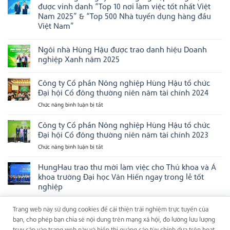
mục
Hậu
luận
được vinh danh “Top 10 nơi làm việc tốt nhất Việt
tại
tiếp
ở
Asian
Nam 2025” & “Top 500 Nhà tuyển dụng hàng đầu
tục
Chúc
Management
được
mừng
Việt Nam”
Excellence
vinh
Cán
Awards
Không
danh
bộ
2026
có
tại
Điều
Ngôi nhà Hùng Hậu được trao danh hiệu Doanh
bình
các
hành
luận
bảng
Ngôi
nghiệp Xanh năm 2025
ở
xếp
nhà
Chúc
Không
hạng
Hùng
mừng
có
doanh
Hậu
Công ty Cổ phần Nông nghiệp Hùng Hậu tổ chức
Công
bình
nghiệp
được
ty
luận
uy
vinh
Đại hội Cổ đông thường niên năm tài chính 2024
CP
ở
tín
danh
Nông
Ngôi
hàng
tại
Chức năng bình luận bị tắt
ở
Nghiệp
nhà
đầu
Next
Công
Hùng
Hùng
Việt
Gen
ty
Công ty Cổ phần Nông nghiệp Hùng Hậu tổ chức
Hậu
Hậu
Nam
Ceo
được
được
2025
Cổ
Đại hội Cổ đông thường niên năm tài chính 2023
vinh
trao
phần
danh
danh
Chức năng bình luận bị tắt
ở
Nông
“Top
hiệu
Công
10
Doanh
nghiệp
nơi
nghiệp
ty
HungHau trao thư mời làm việc cho Thủ khoa và Á
Hùng
làm
Xanh
Cổ
Hậu
khoa trường Đại học Văn Hiến ngay trong lễ tốt
việc
năm
phần
tổ
tốt
2025
nghiệp
nhất
Nông
chức
Việt
Chức năng bình luận bị tắt
ở
nghiệp
Đại
Nam
HungHau
Hùng
Trang web này sử dụng cookies để cải thiện trải nghiệm trực tuyến của
hội
2025”
trao
Hậu
&
Cổ
bạn, cho phép bạn chia sẻ nội dung trên mạng xã hội, đo lường lưu lượng
“Top
thư
tổ
đông
truy cập vào trang web này và hiển thị quảng cáo tùy chỉnh dựa trên hoạt