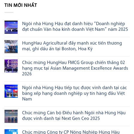
TIN MỚI NHẤT
Ngôi nhà Hùng Hậu đạt danh hiệu “Doanh nghiệp
đạt chuẩn Văn hóa kinh doanh Việt Nam” năm 2025
Không
có
HungHau Agricultural đẩy mạnh xúc tiến thương
bình
luận
mại, ghi dấu ấn tại Boston, Hoa Kỳ
ở
Ngôi
Không
nhà
có
Chúc mừng HungHau FMCG Group chiến thắng 02
Hùng
bình
Hậu
luận
hạng mục tại Asian Management Excellence Awards
đạt
ở
2026
danh
HungHau
hiệu
Agricultural
Không
“Doanh
đẩy
có
nghiệp
mạnh
Ngôi nhà Hùng Hậu tiếp tục được vinh danh tại các
bình
đạt
xúc
luận
bảng xếp hạng doanh nghiệp uy tín hàng đầu Việt
chuẩn
tiến
ở
Văn
thương
Nam
Chúc
hóa
mại,
mừng
Không
kinh
ghi
HungHau
có
doanh
dấu
FMCG
Chúc mừng Cán bộ Điều hành Ngôi nhà Hùng Hậu
bình
Việt
ấn
Group
luận
Nam”
tại
được vinh danh tại Next Gen Ceo 2025
chiến
ở
năm
Boston,
thắng
Ngôi
Không
2025
Hoa
02
nhà
có
Kỳ
hạng
Chúc mừng Công ty CP Nông Nghiệp Hùng Hậu
Hùng
bình