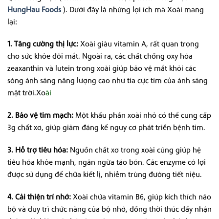
HungHau Foods
). Dưới đây là những lợi ích mà Xoài mang
lại:
1. Tăng cường thị lực:
Xoài giàu vitamin A, rất quan trọng
cho sức khỏe đôi mắt. Ngoài ra, các chất chống oxy hóa
zeaxanthin và lutein trong xoài giúp bảo vệ mắt khỏi các
sóng ánh sáng năng lượng cao như tia cực tím của ánh sáng
mặt trời.Xo
ài
2. Bảo vệ tim mạch:
Một khẩu phần xoài nhỏ có thể cung cấp
3g chất xơ, giúp giảm đáng kể nguy cơ phát triển bệnh tim.
3. Hỗ trợ tiêu hóa:
Nguồn chất xơ trong xoài cũng giúp hệ
tiêu hóa khỏe mạnh, ngăn ngừa táo bón. Các enzyme có lợi
được sử dụng để chữa kiết lị, nhiễm trùng đường tiết niệu.
4. Cải thiện trí nhớ:
Xoài chứa vitamin B6, giúp kích thích não
bộ và duy trì chức năng của bộ nhớ, đồng thời thúc đẩy nhận