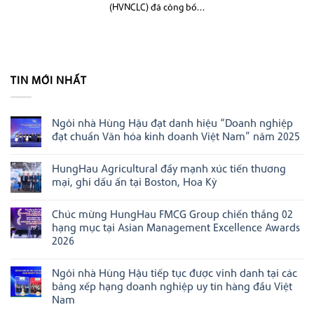
(HVNCLC) đã công bố...
TIN MỚI NHẤT
Ngôi nhà Hùng Hậu đạt danh hiệu “Doanh nghiệp
đạt chuẩn Văn hóa kinh doanh Việt Nam” năm 2025
Không
có
HungHau Agricultural đẩy mạnh xúc tiến thương
bình
luận
mại, ghi dấu ấn tại Boston, Hoa Kỳ
ở
Ngôi
Không
nhà
có
Chúc mừng HungHau FMCG Group chiến thắng 02
Hùng
bình
Hậu
luận
hạng mục tại Asian Management Excellence Awards
đạt
ở
2026
danh
HungHau
hiệu
Agricultural
Không
“Doanh
đẩy
có
nghiệp
mạnh
Ngôi nhà Hùng Hậu tiếp tục được vinh danh tại các
bình
đạt
xúc
luận
bảng xếp hạng doanh nghiệp uy tín hàng đầu Việt
chuẩn
tiến
ở
Văn
thương
Nam
Chúc
hóa
mại,
mừng