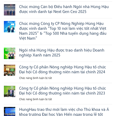
Không
kinh
ghi
HungHau
có
doanh
dấu
FMCG
Chúc mừng Cán bộ Điều hành Ngôi nhà Hùng Hậu
bình
Việt
ấn
Group
luận
Nam”
tại
được vinh danh tại Next Gen Ceo 2025
chiến
ở
năm
Boston,
thắng
Ngôi
Không
2025
Hoa
02
nhà
có
Kỳ
hạng
Chúc mừng Công ty CP Nông Nghiệp Hùng Hậu
Hùng
bình
mục
Hậu
luận
được vinh danh “Top 10 nơi làm việc tốt nhất Việt
tại
tiếp
ở
Asian
Nam 2025” & “Top 500 Nhà tuyển dụng hàng đầu
tục
Chúc
Management
được
mừng
Việt Nam”
Excellence
vinh
Cán
Awards
Không
danh
bộ
2026
có
tại
Điều
Ngôi nhà Hùng Hậu được trao danh hiệu Doanh
bình
các
hành
luận
bảng
Ngôi
nghiệp Xanh năm 2025
ở
xếp
nhà
Chúc
Không
hạng
Hùng
mừng
có
doanh
Hậu
Công ty Cổ phần Nông nghiệp Hùng Hậu tổ chức
Công
bình
nghiệp
được
ty
luận
uy
vinh
Đại hội Cổ đông thường niên năm tài chính 2024
CP
ở
tín
danh
Nông
Ngôi
hàng
tại
Chức năng bình luận bị tắt
ở
Nghiệp
nhà
đầu
Next
Công
Hùng
Hùng
Việt
Gen
ty
Công ty Cổ phần Nông nghiệp Hùng Hậu tổ chức
Hậu
Hậu
Nam
Ceo
được
được
2025
Cổ
Đại hội Cổ đông thường niên năm tài chính 2023
vinh
trao
phần
danh
danh
Chức năng bình luận bị tắt
ở
Nông
“Top
hiệu
Công
10
Doanh
nghiệp
nơi
nghiệp
ty
HungHau trao thư mời làm việc cho Thủ khoa và Á
Hùng
làm
Xanh
Cổ
Hậu
khoa trường Đại học Văn Hiến ngay trong lễ tốt
việc
năm