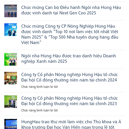
Không
kinh
ghi
HungHau
có
doanh
dấu
FMCG
Chúc mừng Cán bộ Điều hành Ngôi nhà Hùng Hậu
bình
Việt
ấn
Group
luận
Nam”
tại
được vinh danh tại Next Gen Ceo 2025
chiến
ở
năm
Boston,
thắng
Ngôi
Không
2025
Hoa
02
nhà
có
Kỳ
hạng
Chúc mừng Công ty CP Nông Nghiệp Hùng Hậu
Hùng
bình
mục
Hậu
luận
được vinh danh “Top 10 nơi làm việc tốt nhất Việt
tại
tiếp
ở
Asian
Nam 2025” & “Top 500 Nhà tuyển dụng hàng đầu
tục
Chúc
Management
được
mừng
Việt Nam”
Excellence
vinh
Cán
Awards
Không
danh
bộ
2026
có
tại
Điều
Ngôi nhà Hùng Hậu được trao danh hiệu Doanh
bình
các
hành
luận
bảng
Ngôi
nghiệp Xanh năm 2025
ở
xếp
nhà
Chúc
Không
hạng
Hùng
mừng
có
doanh
Hậu
Công ty Cổ phần Nông nghiệp Hùng Hậu tổ chức
Công
bình
nghiệp
được
ty
luận
uy
vinh
Đại hội Cổ đông thường niên năm tài chính 2024
CP
ở
tín
danh
Nông
Ngôi
hàng
tại
Chức năng bình luận bị tắt
ở
Nghiệp
nhà
đầu
Next
Công
Hùng
Hùng
Việt
Gen
ty
Công ty Cổ phần Nông nghiệp Hùng Hậu tổ chức
Hậu
Hậu
Nam
Ceo
được
được
2025
Cổ
Đại hội Cổ đông thường niên năm tài chính 2023
vinh
trao
phần
danh
danh
Chức năng bình luận bị tắt
ở
Nông
“Top
hiệu
Công
10
Doanh
nghiệp
nơi
nghiệp
ty
HungHau trao thư mời làm việc cho Thủ khoa và Á
Hùng
làm
Xanh
Cổ
Hậu
khoa trường Đại học Văn Hiến ngay trong lễ tốt
việc
năm