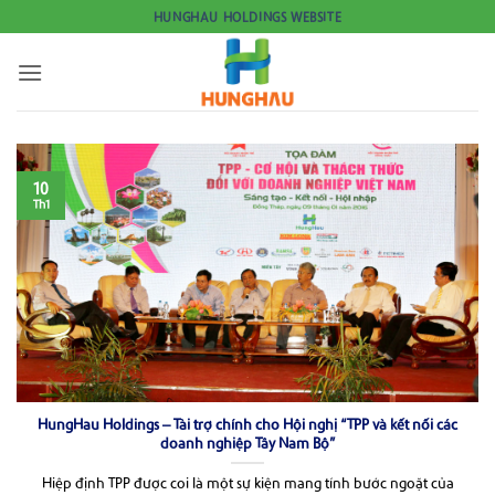
Bỏ
HUNGHAU HOLDINGS WEBSITE
qua
nội
dung
10
Th1
HungHau Holdings – Tài trợ chính cho Hội nghị “TPP và kết nối các
doanh nghiệp Tây Nam Bộ”
Hiệp định TPP được coi là một sự kiện mang tính bước ngoặt của