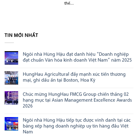
thế...
TIN MỚI NHẤT
Ngôi nhà Hùng Hậu đạt danh hiệu “Doanh nghiệp
đạt chuẩn Văn hóa kinh doanh Việt Nam” năm 2025
Không
có
HungHau Agricultural đẩy mạnh xúc tiến thương
bình
luận
mại, ghi dấu ấn tại Boston, Hoa Kỳ
ở
Ngôi
Không
nhà
có
Chúc mừng HungHau FMCG Group chiến thắng 02
Hùng
bình
Hậu
luận
hạng mục tại Asian Management Excellence Awards
đạt
ở
2026
danh
HungHau
hiệu
Agricultural
Không
“Doanh
đẩy
có
nghiệp
mạnh
Ngôi nhà Hùng Hậu tiếp tục được vinh danh tại các
bình
đạt
xúc
luận
bảng xếp hạng doanh nghiệp uy tín hàng đầu Việt
chuẩn
tiến
ở
Văn
thương
Nam
Chúc
hóa
mại,
mừng