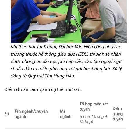
Khi theo học tại Trường Đại học Văn Hiến cũng như các
trường thuộc hệ thống giáo dục HEDU, thí sinh sẽ nhận
được những ưu đãi học phí hấp dẫn, đào tạo ngoại ngữ
chuẩn đầu ra miễn phí cùng với gói học bổng hơn 30 tỷ
đồng từ Quỹ trái Tim Hùng Hậu.
Điểm chuẩn các ngành cụ thể như sau:
Tổ hợp môn xét
Điểm
tuyển
Tên ngành/chuyên
Mã
Stt
trúng
ngành
ngành
(chọn 1 trong 4
tuyển
tổ hợp)