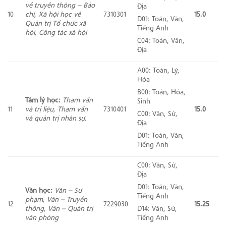
về truyền thông – Báo
Địa
10
chí, Xã hội học về
7310301
15.0
D01: Toán, Văn,
Quản trị Tổ chức xã
Tiếng Anh
hội, Công tác xã hội
C04: Toán, Văn,
Địa
A00: Toán, Lý,
Hóa
B00: Toán, Hóa,
Tâm lý học:
Tham vấn
Sinh
11
và trị liệu, Tham vấn
7310401
15.0
C00: Văn, Sử,
và quản trị nhân sự.
Địa
D01: Toán, Văn,
Tiếng Anh
C00: Văn, Sử,
Địa
D01: Toán, Văn,
Văn học:
Văn – Sư
Tiếng Anh
phạm, Văn – Truyền
12
7229030
15.25
thông, Văn – Quản trị
D14: Văn, Sử,
văn phòng
Tiếng Anh