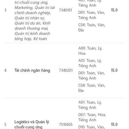
trị chuỗi cung ứng,
Tiếng Anh
Marketing, Quản trị tài
3
7340101
15.0
D01: Toán, Văn,
chính doanh nghiệp,
Tiếng Anh
Quản trị nhân sự,
Quản trị dự án, Kinh
C04: Toán, Văn,
doanh thương mại,
Địa
Quản trị kinh doanh
tổng hợp, Kế toán
A00: Toán, Lý,
Hóa
A01: Toán, Lý,
Tiếng Anh
4
Tài chính ngân hàng
7340201
15.0
D01: Toán, Văn,
Tiếng Anh
C04: Toán, Văn,
Địa
A01: Toán, Lý,
Tiếng Anh
D07: Toán, Hóa,
Tiếng Anh
Logistics và Quản lý
5
7510605
15.0
chuỗi cung ứng
D10: Toán, Văn,