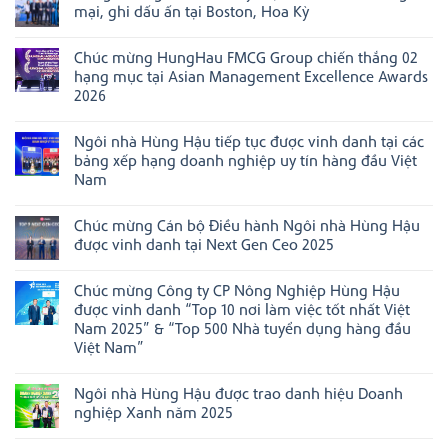
luận
mại, ghi dấu ấn tại Boston, Hoa Kỳ
ở
Ngôi
Không
nhà
có
Chúc mừng HungHau FMCG Group chiến thắng 02
Hùng
bình
Hậu
luận
hạng mục tại Asian Management Excellence Awards
đạt
ở
2026
danh
HungHau
hiệu
Agricultural
Không
“Doanh
đẩy
có
nghiệp
mạnh
Ngôi nhà Hùng Hậu tiếp tục được vinh danh tại các
bình
đạt
xúc
luận
bảng xếp hạng doanh nghiệp uy tín hàng đầu Việt
chuẩn
tiến
ở
Văn
thương
Nam
Chúc
hóa
mại,
mừng
Không
kinh
ghi
HungHau
có
doanh
dấu
FMCG
Chúc mừng Cán bộ Điều hành Ngôi nhà Hùng Hậu
bình
Việt
ấn
Group
luận
Nam”
tại
được vinh danh tại Next Gen Ceo 2025
chiến
ở
năm
Boston,
thắng
Ngôi
Không
2025
Hoa
02
nhà
có
Kỳ
hạng
Chúc mừng Công ty CP Nông Nghiệp Hùng Hậu
Hùng
bình
mục
Hậu
luận
được vinh danh “Top 10 nơi làm việc tốt nhất Việt
tại
tiếp
ở
Asian
Nam 2025” & “Top 500 Nhà tuyển dụng hàng đầu
tục
Chúc
Management
được
mừng
Việt Nam”
Excellence
vinh
Cán
Awards
Không
danh
bộ
2026
có
tại
Điều
Ngôi nhà Hùng Hậu được trao danh hiệu Doanh
bình
các
hành
luận
bảng
Ngôi
nghiệp Xanh năm 2025
ở
xếp
nhà
Chúc
Không
hạng
Hùng
mừng
có
doanh
Hậu