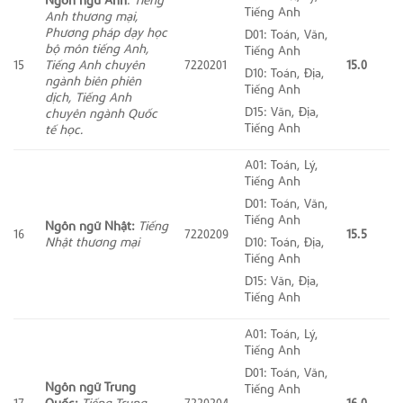
Tiếng Anh
Anh thương mại,
Phương pháp dạy học
D01: Toán, Văn,
bộ môn tiếng Anh,
Tiếng Anh
15
Tiếng Anh chuyên
7220201
15.0
D10: Toán, Địa,
ngành biên phiên
Tiếng Anh
dịch, Tiếng Anh
D15: Văn, Địa,
chuyên ngành Quốc
Tiếng Anh
tế học.
A01: Toán, Lý,
Tiếng Anh
D01: Toán, Văn,
Tiếng Anh
Ngôn ngữ Nhật:
Tiếng
16
7220209
15.5
Nhật thương mại
D10: Toán, Địa,
Tiếng Anh
D15: Văn, Địa,
Tiếng Anh
A01: Toán, Lý,
Tiếng Anh
D01: Toán, Văn,
Ngôn ngữ Trung
Tiếng Anh
17
Quốc:
Tiếng Trung
7220204
16.0