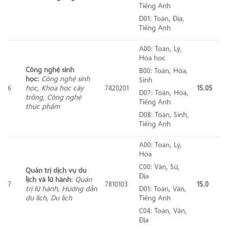
Tiếng Anh
D01: Toán, Địa,
Tiếng Anh
A00: Toán, Lý,
Hóa học
Công
nghệ sinh
B00: Toán, Hóa,
học:
Công nghệ sinh
Sinh
6
học,
Khoa học cây
7420201
15.05
D07: Toán, Hóa,
trồng, Công nghệ
Tiếng Anh
thực phẩm
D08: Toán, Sinh,
Tiếng Anh
A00: Toán, Lý,
Hóa
C00: Văn, Sử,
Quản trị dịch vụ du
Địa
lịch và lữ hành
:
Quản
7
7810103
15.0
trị lữ hành, Hướng dẫn
D01: Toán, Văn,
du lịch, Du lịch
Tiếng Anh
C04: Toán, Văn,
Địa