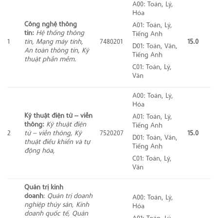
A00: Toán, Lý,
Hóa
Công nghệ thông
A01: Toán, Lý,
tin:
Hệ thống thông
Tiếng Anh
1
tin, Mạng máy tính,
7480201
15.0
D01: Toán, Văn,
An toàn thông tin, Kỹ
Tiếng Anh
thuật phần mềm.
C01: Toán, Lý,
Văn
A00: Toán, Lý,
Hóa
Kỹ thuật điện tử – viễn
A01: Toán, Lý,
thông:
Kỹ thuật điện
Tiếng Anh
2
tử – viễn thông, Kỹ
7520207
15.0
D01: Toán, Văn,
thuật điều khiển và tự
Tiếng Anh
động hóa,
C01: Toán, Lý,
Văn
Quản trị kinh
doanh
:
Quản trị doanh
A00: Toán, Lý,
nghiệp thủy sản, Kinh
Hóa
doanh quốc tế, Quản
A01: Toán, Lý,