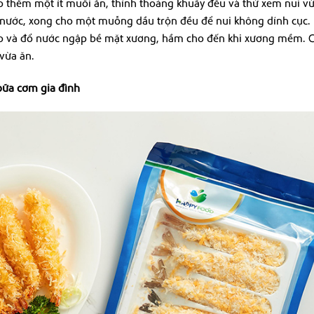
o thêm một ít muối ăn, thỉnh thoảng khuấy đều và thử xem nui vừ
o nước, xong cho một muỗng dầu trộn đều để nui không dính cục. 
ào và đổ nước ngập bề mặt xương, hầm cho đến khi xương mềm. C
vừa ăn.
bữa cơm gia đình