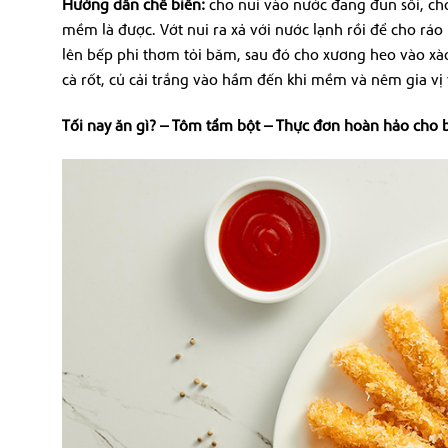
Hướng dẫn chế biến
:
cho nui vào nước đang đun sôi, ch
mềm là được. Vớt nui ra xả với nước lạnh rồi để cho rá
lên bếp phi thơm tỏi băm, sau đó cho xương heo vào x
cà rốt, củ cải trắng vào hầm đến khi mềm và nêm gia vị 
Tối nay ăn gì? – Tôm tẩm bột – Thực đơn hoàn hảo cho 