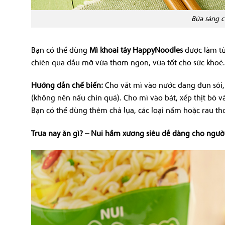
Bữa sáng 
Bạn có thể dùng
Mì khoai tây HappyNoodles
được làm từ 
chiên qua dầu mỡ vừa thơm ngon, vừa tốt cho sức khoẻ.
Hướng dẫn chế biến
:
Cho vắt mì vào nước đang đun sôi,
(không nên nấu chín quá). Cho mì vào bát, xếp thịt bò 
Bạn có thể dùng thêm chả lụa, các loại nấm hoặc rau th
Trưa nay ăn gì? – Nui hầm xương siêu dễ dàng cho ngườ