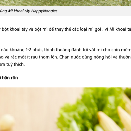
cùng Mì khoai tây HappyNoodles
bột khoai tây và bột mì để thay thế các loại mì gói , vì Mì khoai 
 nấu khoảng 1-2 phút, thỉnh thoảng đánh tơi vắt mì cho chín mề
vào và rắc một ít rau thơm lên. Chan nước dùng nóng hổi và thưởn
ơm tuỳ thích.
i bận rộn