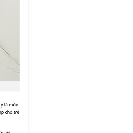
 ý là món
p cho trẻ
n khi