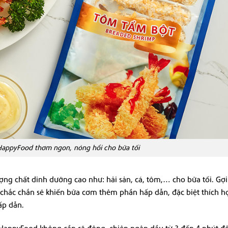
HappyFood thơm ngon, nóng hổi cho bữa tối
ợng chất dinh dưỡng cao như: hải sản, cá, tôm,… cho bữa tối. Gợi
hắc chắn sẽ khiến bữa cơm thêm phần hấp dẫn, đặc biệt thích hợ
ấp dẫn.
appyFood không cần rã đông, chiên ngập dầu từ 3 đến 4 phút đế