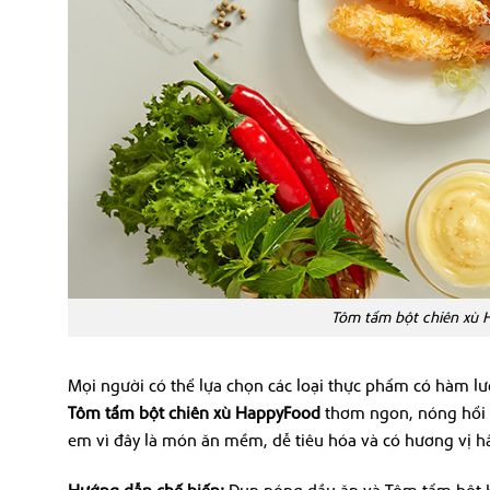
Tôm tẩm bột chiên xù 
Mọi người có thể lựa chọn các loại thực phẩm có hàm lư
Tôm tẩm bột chiên xù HappyFood
thơm ngon, nóng hổi c
em vì đây là món ăn mềm, dễ tiêu hóa và có hương vị h
Hướng dẫn chế biến
:
Đun nóng dầu ăn và
Tôm tẩm bột H