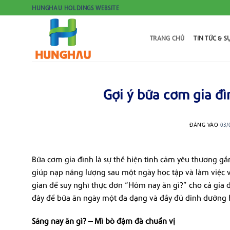
Bỏ
HUNGHAU HOLDINGS WEBSITE
qua
nội
TRANG CHỦ
TIN TỨC & S
dung
Gợi ý bữa cơm gia đ
ĐĂNG VÀO
03/
Bữa cơm gia đình là sự thể hiện tình cảm yêu thương gắ
giúp nạp năng lượng sau một ngày học tập và làm việc v
gian để suy nghĩ thực đơn “Hôm nay ăn gì?” cho cả gia
đây để bữa ăn ngày một đa dạng và đầy đủ dinh dưỡng h
Sáng nay ăn gì
? – Mì bò đậm đà chuẩn vị