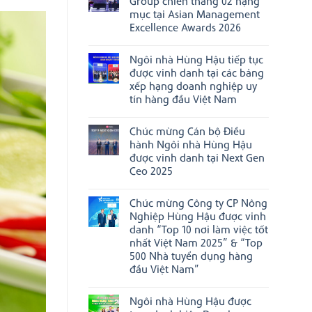
Group chiến thắng 02 hạng
ở
“Doanh
mục tại Asian Management
HungHau
nghiệp
Agricultural
Excellence Awards 2026
đạt
đẩy
chuẩn
Không
mạnh
Văn
có
xúc
hóa
Ngôi nhà Hùng Hậu tiếp tục
bình
tiến
kinh
luận
thương
được vinh danh tại các bảng
doanh
ở
mại,
Việt
xếp hạng doanh nghiệp uy
Chúc
ghi
Nam”
mừng
tín hàng đầu Việt Nam
dấu
năm
HungHau
ấn
2025
Không
FMCG
tại
có
Group
Boston,
Chúc mừng Cán bộ Điều
bình
chiến
Hoa
luận
thắng
hành Ngôi nhà Hùng Hậu
Kỳ
ở
02
được vinh danh tại Next Gen
Ngôi
hạng
nhà
Ceo 2025
mục
Hùng
tại
Không
Hậu
Asian
có
tiếp
Management
Chúc mừng Công ty CP Nông
bình
tục
Excellence
luận
được
Nghiệp Hùng Hậu được vinh
Awards
ở
vinh
2026
danh “Top 10 nơi làm việc tốt
Chúc
danh
mừng
nhất Việt Nam 2025” & “Top
tại
Cán
các
500 Nhà tuyển dụng hàng
bộ
bảng
đầu Việt Nam”
Điều
xếp
hành
hạng
Không
Ngôi
doanh
có
nhà
nghiệp
Ngôi nhà Hùng Hậu được
bình
Hùng
uy
luận