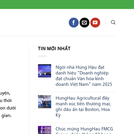
TIN MỚI NHẤT
Ngôi nhà Hùng Hậu đạt
danh hiệu “Doanh nghiệp
đạt chuẩn Văn hóa kinh
doanh Việt Nam” năm 2025
Không
uyện,
có
HungHau Agricultural đẩy
bình
u thời
luận
mạnh xúc tiến thương mại,
ở
gon dưới
ghi dấu ấn tại Boston, Hoa
Ngôi
nhà
Kỳ
 gian.
Hùng
Không
Hậu
có
đạt
Chúc mừng HungHau FMCG
bình
danh
luận
hiệu