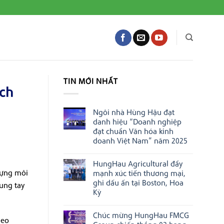
TIN MỚI NHẤT
ách
Ngôi nhà Hùng Hậu đạt
danh hiệu “Doanh nghiệp
đạt chuẩn Văn hóa kinh
doanh Việt Nam” năm 2025
Không
có
HungHau Agricultural đẩy
bình
luận
dựng môi
mạnh xúc tiến thương mại,
ở
ghi dấu ấn tại Boston, Hoa
ung tay
Ngôi
nhà
Kỳ
Hùng
Không
Hậu
có
đạt
Chúc mừng HungHau FMCG
bình
danh
heo
luận
hiệu