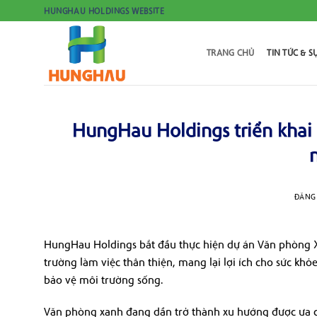
Bỏ
HUNGHAU HOLDINGS WEBSITE
qua
nội
TRANG CHỦ
TIN TỨC & S
dung
HungHau Holdings triển khai
ĐĂNG
HungHau Holdings bắt đầu thực hiện dự án Văn phòng X
trường làm việc thân thiện, mang lại lợi ích cho sức kh
bảo vệ môi trường sống.
Văn phòng xanh đang dần trở thành xu hướng được ưa ch