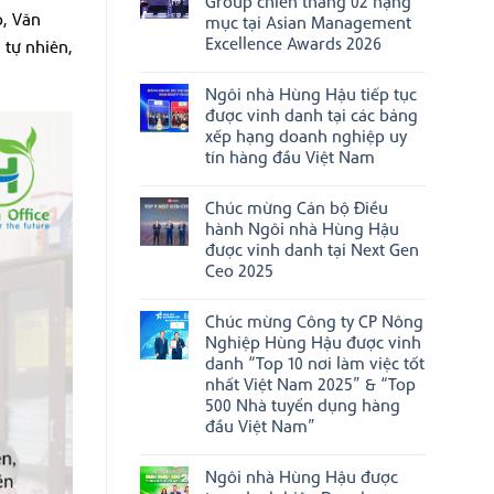
Group chiến thắng 02 hạng
ở
“Doanh
ó, Văn
mục tại Asian Management
HungHau
nghiệp
Agricultural
Excellence Awards 2026
đạt
 tự nhiên,
đẩy
chuẩn
Không
mạnh
Văn
có
xúc
hóa
Ngôi nhà Hùng Hậu tiếp tục
bình
tiến
kinh
luận
thương
được vinh danh tại các bảng
doanh
ở
mại,
Việt
xếp hạng doanh nghiệp uy
Chúc
ghi
Nam”
mừng
tín hàng đầu Việt Nam
dấu
năm
HungHau
ấn
2025
Không
FMCG
tại
có
Group
Boston,
Chúc mừng Cán bộ Điều
bình
chiến
Hoa
luận
thắng
hành Ngôi nhà Hùng Hậu
Kỳ
ở
02
được vinh danh tại Next Gen
Ngôi
hạng
nhà
Ceo 2025
mục
Hùng
tại
Không
Hậu
Asian
có
tiếp
Management
Chúc mừng Công ty CP Nông
bình
tục
Excellence
luận
được
Nghiệp Hùng Hậu được vinh
Awards
ở
vinh
2026
danh “Top 10 nơi làm việc tốt
Chúc
danh
mừng
nhất Việt Nam 2025” & “Top
tại
Cán
các
500 Nhà tuyển dụng hàng
bộ
bảng
đầu Việt Nam”
Điều
xếp
hành
hạng
Không
Ngôi
doanh
có
nhà
nghiệp
Ngôi nhà Hùng Hậu được
bình
Hùng
uy
luận