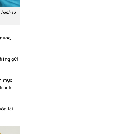
 hành từ
 nước,
 hàng gửi
ến mục
 doanh
ồn tài