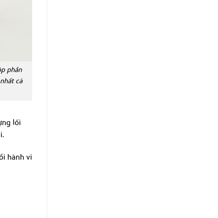
óp phần
 nhất cả
ng lối
i.
ổi hành vi