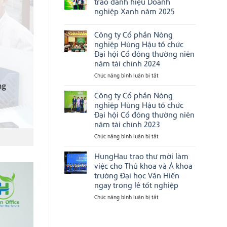
trao danh hiệu Doanh
Hậu
tín
ở
được
hàng
nghiệp Xanh năm 2025
Chúc
vinh
đầu
mừng
danh
Việt
Không
Công
tại
Nam
có
ty
Công ty Cổ phần Nông
Next
bình
CP
Gen
luận
nghiệp Hùng Hậu tổ chức
Nông
Ceo
ở
Nghiệp
Đại hội Cổ đông thường niên
2025
Ngôi
Hùng
nhà
năm tài chính 2024
Hậu
Hùng
được
Hậu
Chức năng bình luận bị tắt
ở
vinh
được
Công
danh
trao
“Top
ty
Công ty Cổ phần Nông
danh
10
hiệu
Cổ
nghiệp Hùng Hậu tổ chức
nơi
Doanh
phần
làm
Đại hội Cổ đông thường niên
nghiệp
việc
Nông
Xanh
năm tài chính 2023
tốt
nghiệp
năm
nhất
2025
Hùng
Chức năng bình luận bị tắt
ở
Việt
Nam
Hậu
Công
2025”
tổ
ty
HungHau trao thư mời làm
&
chức
Cổ
“Top
việc cho Thủ khoa và Á khoa
Đại
500
phần
trường Đại học Văn Hiến
Nhà
hội
Nông
ngay trong lễ tốt nghiệp
tuyển
Cổ
nghiệp
dụng
đông
Hùng
hàng
Chức năng bình luận bị tắt
ở
đầu
thường
Hậu
HungHau
Việt
niên
tổ
trao
Nam”
năm
chức
thư