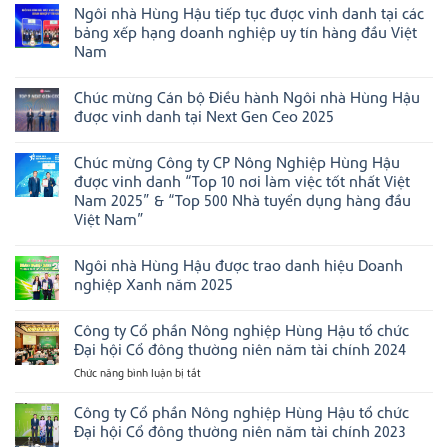
có
nghiệp
mạnh
Ngôi nhà Hùng Hậu tiếp tục được vinh danh tại các
bình
đạt
xúc
luận
bảng xếp hạng doanh nghiệp uy tín hàng đầu Việt
chuẩn
tiến
ở
Văn
thương
Nam
Chúc
hóa
mại,
mừng
Không
kinh
ghi
HungHau
có
doanh
dấu
FMCG
Chúc mừng Cán bộ Điều hành Ngôi nhà Hùng Hậu
bình
Việt
ấn
Group
luận
Nam”
tại
được vinh danh tại Next Gen Ceo 2025
chiến
ở
năm
Boston,
thắng
Ngôi
Không
2025
Hoa
02
nhà
có
Kỳ
hạng
Chúc mừng Công ty CP Nông Nghiệp Hùng Hậu
Hùng
bình
mục
Hậu
luận
được vinh danh “Top 10 nơi làm việc tốt nhất Việt
tại
tiếp
ở
Asian
Nam 2025” & “Top 500 Nhà tuyển dụng hàng đầu
tục
Chúc
Management
được
mừng
Việt Nam”
Excellence
vinh
Cán
Awards
Không
danh
bộ
2026
có
tại
Điều
Ngôi nhà Hùng Hậu được trao danh hiệu Doanh
bình
các
hành
luận
bảng
Ngôi
nghiệp Xanh năm 2025
ở
xếp
nhà
Chúc
Không
hạng
Hùng
mừng
có
doanh
Hậu
Công ty Cổ phần Nông nghiệp Hùng Hậu tổ chức
Công
bình
nghiệp
được
ty
luận
uy
vinh
Đại hội Cổ đông thường niên năm tài chính 2024
CP
ở
tín
danh
Nông
Ngôi
hàng
tại
Chức năng bình luận bị tắt
ở
Nghiệp
nhà
đầu
Next
Công
Hùng
Hùng
Việt
Gen
ty
Công ty Cổ phần Nông nghiệp Hùng Hậu tổ chức
Hậu
Hậu
Nam
Ceo
được
được
2025
Cổ
Đại hội Cổ đông thường niên năm tài chính 2023
vinh
trao
phần