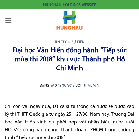
Bỏ
HUNGHAU HOLDINGS WEBSITE
qua
nội
dung
TIN TỨC & SỰ KIỆN
Đại học Văn Hiến đồng hành “Tiếp sức
mùa thi 2018” khu vực Thành phố Hồ
Chí Minh
ĐĂNG VÀO
19/06/2018
BỞI
HHADMIN
Chỉ còn vài ngày nữa, tất cả sĩ tử trong cả nước sẽ bước vào
kỳ thi THPT Quốc gia từ ngày 25 – 27/06. Năm nay, Trường Đại
học Văn Hiến vinh dự phối hợp với nhãn hiệu nước suối
HODZO đồng hành cùng Thành đoàn TPHCM trong chương
trình “Tiếp sức mùa thi 2018”