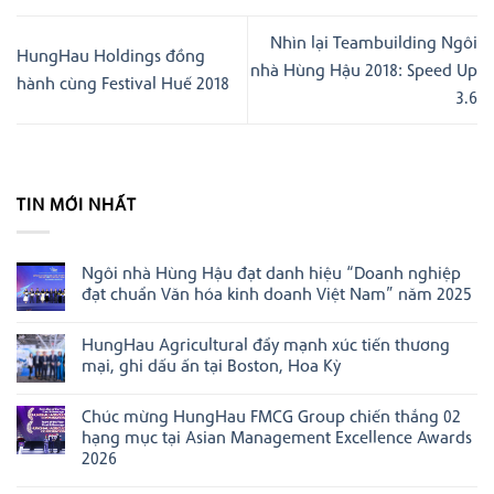
Nhìn lại Teambuilding Ngôi
HungHau Holdings đồng
nhà Hùng Hậu 2018: Speed Up
hành cùng Festival Huế 2018
3.6
TIN MỚI NHẤT
Ngôi nhà Hùng Hậu đạt danh hiệu “Doanh nghiệp
đạt chuẩn Văn hóa kinh doanh Việt Nam” năm 2025
Không
có
HungHau Agricultural đẩy mạnh xúc tiến thương
bình
luận
mại, ghi dấu ấn tại Boston, Hoa Kỳ
ở
Ngôi
Không
nhà
có
Chúc mừng HungHau FMCG Group chiến thắng 02
Hùng
bình
Hậu
luận
hạng mục tại Asian Management Excellence Awards
đạt
ở
2026
danh
HungHau
hiệu
Agricultural
Không
“Doanh
đẩy