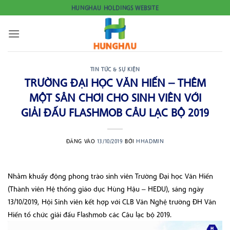
Bỏ
HUNGHAU HOLDINGS WEBSITE
qua
nội
dung
TIN TỨC & SỰ KIỆN
TRƯỜNG ĐẠI HỌC VĂN HIẾN – THÊM
MỘT SÂN CHƠI CHO SINH VIÊN VỚI
GIẢI ĐẤU FLASHMOB CÂU LẠC BỘ 2019
ĐĂNG VÀO
13/10/2019
BỞI
HHADMIN
Nhằm khuấy động phong trào sinh viên Trường Đại học Văn Hiến
(Thành viên Hệ thống giáo dục Hùng Hậu – HE
D
U), sáng ngày
13/10/2019, Hội Sinh viên kết hợp với CLB Văn Nghệ trường ĐH Văn
Hiến tổ chức giải đấu Flashmob c
ác
Câu lạc bộ 2019.