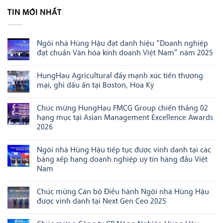
TIN MỚI NHẤT
Ngôi nhà Hùng Hậu đạt danh hiệu “Doanh nghiệp
đạt chuẩn Văn hóa kinh doanh Việt Nam” năm 2025
Không
có
HungHau Agricultural đẩy mạnh xúc tiến thương
bình
luận
mại, ghi dấu ấn tại Boston, Hoa Kỳ
ở
Ngôi
Không
nhà
có
Chúc mừng HungHau FMCG Group chiến thắng 02
Hùng
bình
Hậu
luận
hạng mục tại Asian Management Excellence Awards
đạt
ở
2026
danh
HungHau
hiệu
Agricultural
Không
“Doanh
đẩy
có
nghiệp
mạnh
Ngôi nhà Hùng Hậu tiếp tục được vinh danh tại các
bình
đạt
xúc
luận
bảng xếp hạng doanh nghiệp uy tín hàng đầu Việt
chuẩn
tiến
ở
Văn
thương
Nam
Chúc
hóa
mại,
mừng
Không
kinh
ghi
HungHau
có
doanh
dấu
FMCG
Chúc mừng Cán bộ Điều hành Ngôi nhà Hùng Hậu
bình
Việt
ấn
Group
luận
Nam”
tại
được vinh danh tại Next Gen Ceo 2025
chiến
ở
năm
Boston,
thắng
Ngôi
Không
2025
Hoa
02
nhà
có
Kỳ
hạng