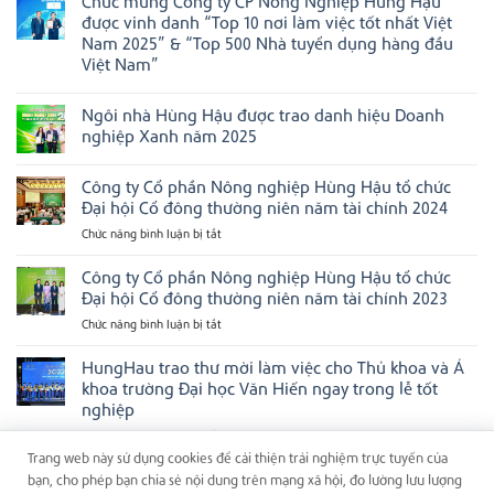
Chúc mừng Công ty CP Nông Nghiệp Hùng Hậu
Hùng
bình
mục
Hậu
luận
được vinh danh “Top 10 nơi làm việc tốt nhất Việt
tại
tiếp
ở
Asian
Nam 2025” & “Top 500 Nhà tuyển dụng hàng đầu
tục
Chúc
Management
được
mừng
Việt Nam”
Excellence
vinh
Cán
Awards
Không
danh
bộ
2026
có
tại
Điều
Ngôi nhà Hùng Hậu được trao danh hiệu Doanh
bình
các
hành
luận
bảng
Ngôi
nghiệp Xanh năm 2025
ở
xếp
nhà
Chúc
Không
hạng
Hùng
mừng
có
doanh
Hậu
Công ty Cổ phần Nông nghiệp Hùng Hậu tổ chức
Công
bình
nghiệp
được
ty
luận
uy
vinh
Đại hội Cổ đông thường niên năm tài chính 2024
CP
ở
tín
danh
Nông
Ngôi
hàng
tại
Chức năng bình luận bị tắt
ở
Nghiệp
nhà
đầu
Next
Công
Hùng
Hùng
Việt
Gen
ty
Công ty Cổ phần Nông nghiệp Hùng Hậu tổ chức
Hậu
Hậu
Nam
Ceo
được
được
2025
Cổ
Đại hội Cổ đông thường niên năm tài chính 2023
vinh
trao
phần
danh
danh
Chức năng bình luận bị tắt
ở
Nông
“Top
hiệu
Công
10
Doanh
nghiệp
nơi
nghiệp
ty
HungHau trao thư mời làm việc cho Thủ khoa và Á
Hùng
làm
Xanh
Cổ
Hậu
khoa trường Đại học Văn Hiến ngay trong lễ tốt
việc
năm
phần
tổ
tốt
2025
nghiệp
nhất
Nông
chức
Việt
Chức năng bình luận bị tắt
ở
nghiệp
Đại
Nam
HungHau
Hùng
Trang web này sử dụng cookies để cải thiện trải nghiệm trực tuyến của
hội
2025”
trao
Hậu
&
Cổ
bạn, cho phép bạn chia sẻ nội dung trên mạng xã hội, đo lường lưu lượng
“Top
thư
tổ