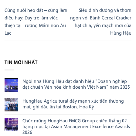
Cùng nuôi heo đất – cùng làm
Siêu dinh dưỡng và thơm
điều hay: Dạy trẻ làm việc
ngon với Bánh Cereal Cracker
thiện tại Trường Mầm non Âu
hạt chia, yến mạch mới của
Lạc
Hùng Hậu
TIN MỚI NHẤT
Ngôi nhà Hùng Hậu đạt danh hiệu “Doanh nghiệp
đạt chuẩn Văn hóa kinh doanh Việt Nam” năm 2025
Không
có
HungHau Agricultural đẩy mạnh xúc tiến thương
bình
luận
mại, ghi dấu ấn tại Boston, Hoa Kỳ
ở
Ngôi
Không
nhà
có
Chúc mừng HungHau FMCG Group chiến thắng 02
Hùng
bình
Hậu
luận
hạng mục tại Asian Management Excellence Awards
đạt
ở
2026
danh
HungHau