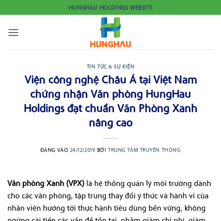
Bỏ
HUNGHAU HOLDINGS WEBSITE
qua
nội
dung
TIN TỨC & SỰ KIỆN
Viện công nghệ Châu Á tại Việt Nam
chứng nhận Văn phòng HungHau
Holdings đạt chuẩn Văn Phòng Xanh
nâng cao
ĐĂNG VÀO
24/12/2019
BỞI
TRUNG TÂM TRUYỀN THÔNG
Văn phòng Xanh (VPX)
là hệ thống quản lý môi trường dành
cho các văn phòng, tập trung thay đổi ý thức và hành vi của
nhân viên hướng tới thực hành tiêu dùng bền vững, không
ngừng cải tiến các vấn đề tồn tại, nhằm giảm chi phí, giảm