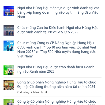
hiệu
Agricultural
Không
“Doanh
đẩy
có
nghiệp
mạnh
Ngôi nhà Hùng Hậu tiếp tục được vinh danh tại các
bình
đạt
xúc
luận
bảng xếp hạng doanh nghiệp uy tín hàng đầu Việt
chuẩn
tiến
ở
Văn
thương
Nam
Chúc
hóa
mại,
mừng
Không
kinh
ghi
HungHau
có
doanh
dấu
FMCG
Chúc mừng Cán bộ Điều hành Ngôi nhà Hùng Hậu
bình
Việt
ấn
Group
luận
Nam”
tại
được vinh danh tại Next Gen Ceo 2025
chiến
ở
năm
Boston,
thắng
Ngôi
Không
2025
Hoa
02
nhà
có
Kỳ
hạng
Chúc mừng Công ty CP Nông Nghiệp Hùng Hậu
Hùng
bình
mục
Hậu
luận
được vinh danh “Top 10 nơi làm việc tốt nhất Việt
tại
tiếp
ở
Asian
Nam 2025” & “Top 500 Nhà tuyển dụng hàng đầu
tục
Chúc
Management
được
mừng
Việt Nam”
Excellence
vinh
Cán
Awards
Không
danh
bộ
2026
có
tại
Điều
Ngôi nhà Hùng Hậu được trao danh hiệu Doanh
bình
các
hành
luận
bảng
Ngôi
nghiệp Xanh năm 2025
ở
xếp
nhà
Chúc
Không
hạng
Hùng
mừng
có
doanh
Hậu
Công ty Cổ phần Nông nghiệp Hùng Hậu tổ chức
Công
bình
nghiệp
được
ty
luận
uy
vinh
Đại hội Cổ đông thường niên năm tài chính 2024
CP
ở
tín
danh
Nông
Ngôi
hàng
tại
Chức năng bình luận bị tắt
ở
Nghiệp
nhà
đầu
Next
Công
Hùng
Hùng
Việt
Gen
ty
Công ty Cổ phần Nông nghiệp Hùng Hậu tổ chức
Hậu
Hậu
Nam
Ceo
được
được
2025
Cổ